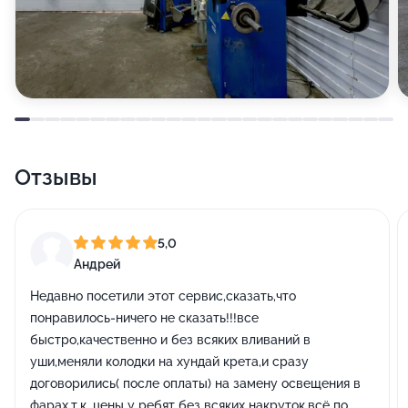
Отзывы
5,0
Андрей
Недавно посетили этот сервис,сказать,что
понравилось-ничего не сказать!!!все
быстро,качественно и без всяких вливаний в
уши,меняли колодки на хундай крета,и сразу
договорились( после оплаты) на замену освещения в
фарах,т.к. цены у ребят без всяких накруток,всё по