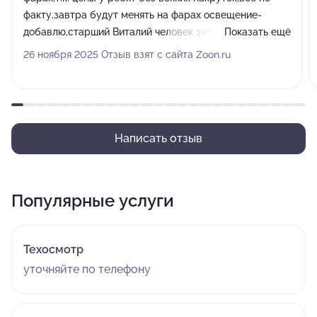
факту,завтра будут менять на фарах освещение-
добавлю,старший Виталий человек знающий своё
Показать ещё
дело все обьяснил,что лучше по нашим
26 ноября 2025 Отзыв взят с сайта Zoon.ru
вопросам,мастер помоему Руслан тоже мастер от
бога,не просто поставил но и все зачистил .....короче
остались довольны,надо еще кое какие доработки
......при таком отношении ( по ценам,ответсвенности к
своей работе) думаем обращатся к ним,,,спасибо
Написать отзыв
ребята вам за работу!!!!!!!
Популярные услуги
Техосмотр
уточняйте по телефону